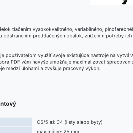
elok tlačením vysokokvalitného, variabilného, plnofarebnéh
 odstránením predtlačených obálok, znížením potreby ich 
používateľom využiť svoje existujúce nástroje na vytvára
pora PDF vám navyše umožňuje maximalizovať spracovanie
toje medzi úlohami a zvyšuje pracovný výkon.
entový
C6/5 až C4 (listy alebo byty)
maximálne: 25 mm