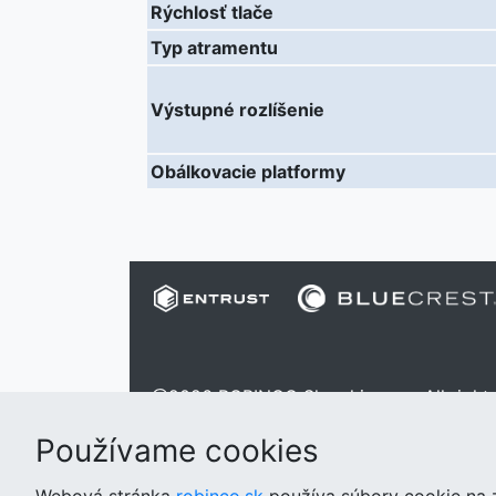
Rýchlosť tlače
Typ atramentu
Výstupné rozlíšenie
Obálkovacie platformy
@2026 ROBINCO Slovakia s.r.o. All rights
Používame cookies