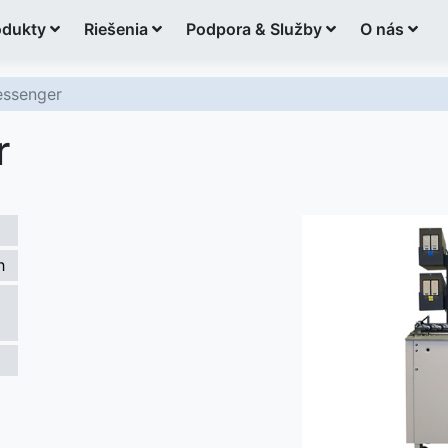
odukty
Riešenia
Podpora & Služby
O nás
essenger
r
h